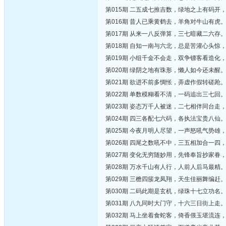
第015期 二五成七推吉数，绿地之上有码开
第016期 昔人已乘黄鹤去，羊角对牛山有虎。
第017期 从来一八反弹算，三七暗藏二六存
第018期 自知一南与六北，总是苦灌心头惊
第019期 小组千金不会走，双争镖客看造化
第020期 绿阴之地有珠形，懒人如今还未醒
第021期 欲进不前多惆怅，弄虚作假转磋跄。
第022期 单数模糊看不清，一码追出三七回
第023期 姿态万千人被迷，二七相伴同台走
第024期 四三各配七六码，各执法宝贵八仙
第025期 今夜月明人尽望，一声怒吼气势雄
第026期 四尾之数吼不中，三五相加合一四
第027期 变化无穷随妙用，先锋奉旨抄家眷
第028期 万水千山有人行，人前人后马最精
第029期 三檐四簇龙凤翔，天生佳丽舞编赶
第030期 二码此期是玄机，绿珠十七立功名
第031期 八九同时大门守，十六三日街上走
第032期 马上坐着食蛇客，倚香偎玉堪流连