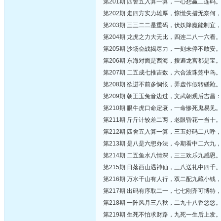
第201期 四舍五入算一算，一心想赢二连码
第202期 走四方实力雄厚，惊慌失措无奈何
第203期 三三二二是重码，伏妖降魔能制宜
第204期 龙虎之力大无比，四连二八一六看
第205期 沙场奋战揭尽力，一刻未停不敢安
第206期 东海对面是西海，搜遍龙宫都是宝
第207期 二五成七推吉数，六合波珠笼中鸟
第208期 欲进不前多惆怅，弄虚作假转磋跄。
第209期 朝王玉兔音边过，文武朝观后吉昌：
第210期 眼牛虎口命定衰，一命惨死鬼易见
第211期 斤斤计较差二两，老眼昏花一当十
第212期 四舍五入算一算，三五好码二八呼
第213期 是八是六想办法，今期看中二六九
第214期 二五鱼水八情深，三三欢乐九感恩
第215期 日落西山遇神仙，三八送礼中四千
第216期 万水千山有人行，双二配九藏小钱
第217期 出码有序取二一，七七刚齐可博特
第218期 一阵风月三八秋，二九十八香悠悠
第219期 生死不怕求财路，九死一生后上发