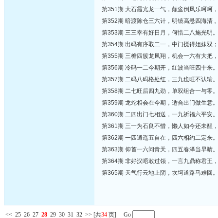
第351期 大石霞光龙一气，颠鸾倒凤乐呵呵
第352期 暗渡陈仓三六计，明镜高悬四海清
第353期 三三幸有好日月，何惜二八施光明
第354期 出码有序取二一，中门搅得姐妹双
第355期 三檐四簇龙凤翔，机会一六有大把
第356期 冷码一二今期开，红波当旺四十来
第357期 二码八码格处红，三九也旺不认输
第358期 二七旺后四九劲，单双组合一与零
第359期 龙蛇相会在今期，适合出门做生意
第360期 二四出门七相送，一九祈福六平安。
第361期 三一为石良不惜，懒人如今还未醒
第362期 一四逍遥五自在，四六相约二定来
第363期 仰首一六问青天，四五春泽当早睛
第364期 非好汉唔敢过领，一言九鼎称君王
第365期 天气行云地上阴，坎坷道路马难回
<<
25
26
27
28
29
30
31
32
>>
[共
34
页] Go