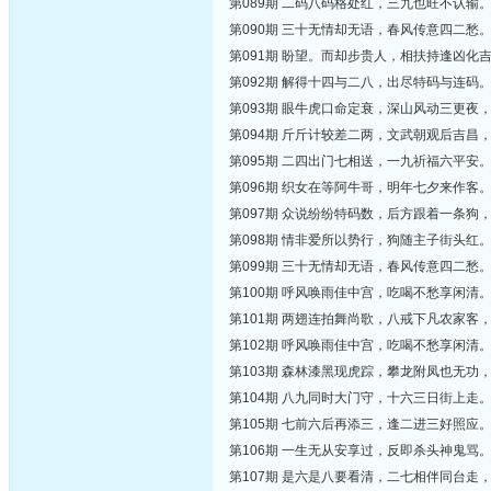
第089期 二码八码格处红，三九也旺不认输
第090期 三十无情却无语，春风传意四二愁。
第091期 盼望。而却步贵人，相扶持逢凶化
第092期 解得十四与二八，出尽特码与连码
第093期 眼牛虎口命定衰，深山风动三更夜
第094期 斤斤计较差二两，文武朝观后吉昌
第095期 二四出门七相送，一九祈福六平安
第096期 织女在等阿牛哥，明年七夕来作客
第097期 众说纷纷特码数，后方跟着一条狗
第098期 情非爱所以势行，狗随主子街头红
第099期 三十无情却无语，春风传意四二愁
第100期 呼风唤雨佳中宫，吃喝不愁享闲清。
第101期 两翅连拍舞尚歌，八戒下凡农家客
第102期 呼风唤雨佳中宫，吃喝不愁享闲清
第103期 森林漆黑现虎踪，攀龙附凤也无功
第104期 八九同时大门守，十六三日街上走
第105期 七前六后再添三，逢二进三好照应
第106期 一生无从安享过，反即杀头神鬼骂
第107期 是六是八要看清，二七相伴同台走