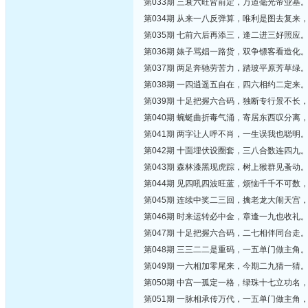
第033期 三衰六旺皆前定，万道毫光帝业基
第034期 从来一八反弹算，唯利是图去复来
第035期 七前六后再添三，逢二进三好照应
第036期 婊子骂娼一路货，双争镖客看造化
第037期 两足奔驰劳苦力，踏玻平原芳草绿
第038期 一四逍遥五自在，四六相约二定来
第039期 十足把握六合码，独断专行景不长
第040期 蜿蜓曲折毒气涌，寄居东西叹分离
第041期 两字让人呼不肖，一生误我也聪明
第042期 十面埋伏设圈套，三八合数连四九
第043期 森林漆黑现虎踪，树上猴群见蚤动
第044期 见四吼四波旺蓝，烦恼千千不可数
第045期 连续中奖二三回，擒老龙大闹天宫
第046期 时来运转必中金，章逢一九也收礼
第047期 十足把握六合码，二七相伴同台走
第048期 三三二二是重码，一五单门做主角
第049期 一六相加零尾来，今期二九猜一猜
第050期 中宫一孤定一格，绿珠十七立功名
第051期 一脉相承传万代，一五单门做主角