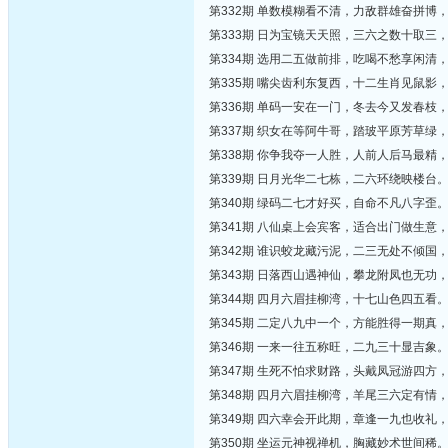
第332期 单数模糊看不清，力敌群雄奋拼博
第333期 日为宝镜天天照，三六之数十取三
第334期 选用二五做前排，吃喝不愁享闲清
第335期 嘴尖齿利东复西，十二生肖见鼠影
第336期 单码一安在一门，冬去今又发春枝
第337期 织女在等阿牛哥，踏玻平原芳草绿
第338期 你争我夺一人胜，人前人后马最精
第339期 日月光华二七栋，二六环绕映楼台
第340期 绿码二七才好买，自命不凡八字歪
第341期 八仙桌上会宾客，适合出门做生意
第342期 谁识蛟龙藏污泥，二三无处不倾国
第343期 日落西山遇神仙，攀龙附凤也无功
第344期 四月六眉挂柳湾，十七山色四五看
第345期 二定八九中一个，方能胜得一期真
第346期 一来一往五称旺，二九三十显吉象
第347期 生死不怕求财路，头戴凤冠游四方
第348期 四月六眉挂柳湾，羊尾三六定有情
第349期 四六幸会开此期，章逢一九也收礼
第350期 坐运元神视禅机，胸藏妙术世间稀