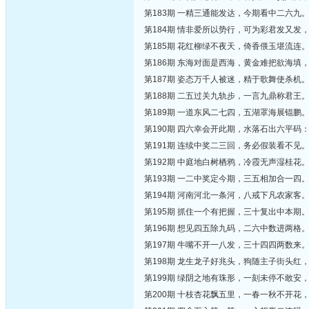
第183期 一精三通能发达，今期看中二六九
第184期 情非爱所以势行，可为彩君发又发
第185期 花红柳绿不夜天，倚香偎玉堪流连
第186期 东海对面是西海，黄金难把欲海填
第187期 姿态万千人被迷，精于歌舞使杀机
第188期 二五过关九轨步，一言九鼎称君王
第189期 一道东风二七四，五湖罩海展锟鹏
第190期 四六幸会开此期，水落石出六平码：
第191期 连续中奖二三回，务必假装看不见
第192期 中庭地白树栖鸦，冷霞无声湿桂花
第193期 一二中奖定今期，三五相加合一四。
第194期 河南河北一条河，八戒下凡农家客
第195期 抓住一个有把握，三十复出中本期
第196期 想见四五除九码，二六中数进两格
第197期 牛嘴不开一八发，三十四四两数来
第198期 龙生龙子好兆头，狗随主子街头红
第199期 绿阴之地有珠形，一刻未停不敢安
第200期 十枝杏花飘五里，一春一秋不开花