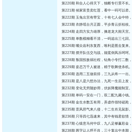
第220期 和合人心得天下，独断专行景不长
第221期 候家富贵卖红莲，看中一码可以牵
第222期 玉兔出宫有带宝，十有七人会中特
第223期 衣静瑶台月正圆，平步青云折桂枝
第224期 走四方实力雄厚，擒老龙大闹天宫
第225期 单数模糊看不清，一码追出三七回
第226期 嘴尖齿利东复西，唯利是图去复来
第227期 摆开队伍交与战，颠鸾倒凤乐呵呵
第228期 叛国投敌祸社程，钻角小专打二数
第229期 姿态万千人被迷，精于歌舞使杀机
第230期 选用二五做前排，三九从终一一出
第231期 是八是六想办法，九死一生后上发
第232期 变化无穷随妙用，伏妖降魔能制宜
第233期 单码一安在一门，双二配九藏小钱
第234期 金生水数五有用，弄虚作假转磋跄
第235期 歪风邪气来八侵，十二生肖见鼠影
第236期 只等四七迅速来，其中有钱君欲情
第237期 心猿意马何中叹，九八足够赢彩金
第238期 两字让人呼不肖，三十复出中本期