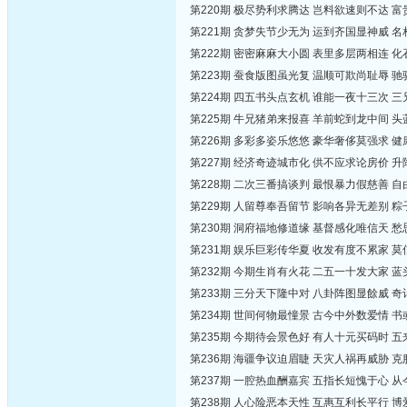
第220期 极尽势利求腾达 岂料欲速则不达 
第221期 贪梦失节少无为 运到齐国显神威 
第222期 密密麻麻大小圆 表里多层两相连 
第223期 蚕食版图虽光复 温顺可欺尚耻辱 
第224期 四五书头点玄机 谁能一夜十三次 
第225期 牛兄猪弟来报喜 羊前蛇到龙中间 
第226期 多彩多姿乐悠悠 豪华奢侈莫强求 
第227期 经济奇迹城市化 供不应求论房价 
第228期 二次三番搞谈判 最恨暴力假慈善 
第229期 人留尊奉吾留节 影响各异无差别 
第230期 洞府福地修道缘 基督感化唯信天 
第231期 娱乐巨彩传华夏 收发有度不累家 
第232期 今期生肖有火花 二五一十发大家 
第233期 三分天下隆中对 八卦阵图显餘威 
第234期 世间何物最憧景 古今中外数爱情 
第235期 今期待会景色好 有人十元买码时 
第236期 海疆争议迫眉睫 天灾人祸再威胁 
第237期 一腔热血酬嘉宾 五指长短愧于心 
第238期 人心险恶本天性 互惠互利长平行 