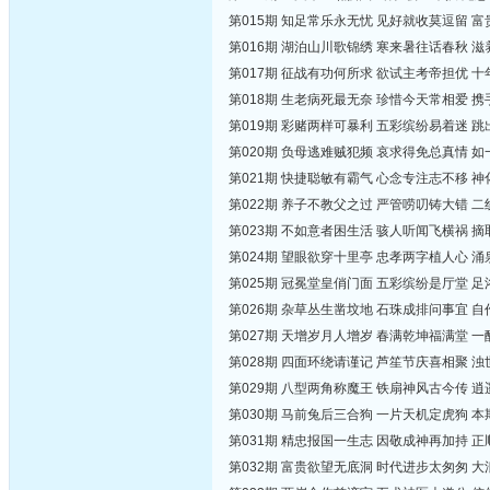
第015期 知足常乐永无忧 见好就收莫逗留 
第016期 湖泊山川歌锦绣 寒来暑往话春秋 
第017期 征战有功何所求 欲试主考帝担优 
第018期 生老病死最无奈 珍惜今天常相爱 
第019期 彩赌两样可暴利 五彩缤纷易着迷 
第020期 负母逃难贼犯频 哀求得免总真情 
第021期 快捷聪敏有霸气 心念专注志不移 
第022期 养子不教父之过 严管唠叨铸大错 
第023期 不如意者困生活 骇人听闻飞横祸 
第024期 望眼欲穿十里亭 忠孝两字植人心 
第025期 冠冕堂皇俏门面 五彩缤纷是厅堂 
第026期 杂草丛生凿坟地 石珠成排问事宜 
第027期 天增岁月人增岁 春满乾坤福满堂 
第028期 四面环绕请谨记 芦笙节庆喜相聚 
第029期 八型两角称魔王 铁扇神风古今传 
第030期 马前兔后三合狗 一片天机定虎狗 
第031期 精忠报国一生志 因敬成神再加持 
第032期 富贵欲望无底洞 时代进步太匆匆 