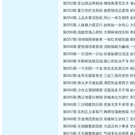
第052期 亚运残运两相连 继续角逐亮五羊 
第053期 夏日凭栏凉风轻 挽臂细语总柔情 
第054期 上品夫妻话投机 同心一体互相惜 
第055期 人格魅力观言行 始终如一永恒心 
第056期 战败而逃心胆怯 大脚林侯找失鞋 
第057期 绵绵细雨倒春寒 一枝红杏锁笑颜 
第058期 爱恨缠绵累香港 消除隔阂为赢钱 
第059期 一日清闲一日仙 街巷纵横任流连 
第060期 辛勤构筑稍见端 随心所欲业不专 
第061期 一寸光阴一寸金 组合玄机莫沉吟 
第062期 改革先驱留青史 三起三落尚坚持 
第063期 烽火岁月难如愿 满腔热血慕西方 
第064期 少住古厝闹喳喳 话题虽多天不塌 
第065期 腾云驾雾任翱翔 穿梭来往为谁忙 
第066期 三日晴暖四日雨 变换无常不讲理 
第067期 见利忘义多取巧 胸襟坦荡耐推敲 
第068期 开放潮流势如洪 高楼林立农转工 
第069期 灾祸频繁闹亚欧 大战没有小事多 
第070期 天灾频繁救援忙 气候变化谷雨寒 