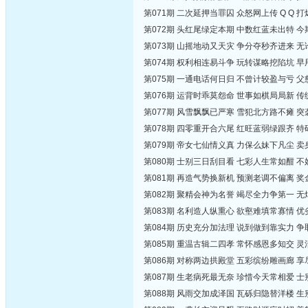
第071期 二次延押当罪囚 众怒网上传 Q Q
第072期 头红尾绿定本期 中数红蓝未出特 
第073期 山摇地动又天灾 争分夺秒齐进来 
第074期 权利相连易斗争 玩转谋略挖陷坑 
第075期 一通电话何日归 不曾计较盈与亏 
第076期 运背时乖莫怨命 世事如棋局局新 
第077期 风雪飘飘已严寒 雪犯北方路不瘫 
第078期 四零重开合六尾 红旺蓝弱绿跟齐 
第079期 帝女七仙情义真 力保么妹下凡尘 
第080期 士别三日刮目看 七彩人生常如酣 
第081期 再造气势换新机 预测老调不偏离 
第082期 聚精会神为名誉 竭尽全力争第一 
第083期 名利造人纵熏心 欲壑难填常寡情 
第084期 历史充分加法理 说到做到靠实力 
第085期 重温古辑二四孝 常怀感恩多知交 
第086期 对称两边拱殿堂 五彩缤纷雕画廊 
第087期 生老病死最无奈 珍惜今天常相爱 
第088期 风雨交加成泽国 瓦砾归隐替洋楼 