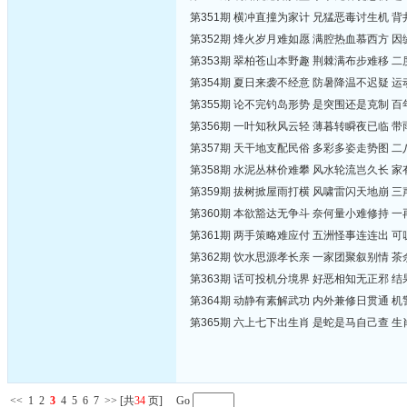
第351期 横冲直撞为家计 兄猛恶毒讨生机 
第352期 烽火岁月难如愿 满腔热血慕西方 
第353期 翠柏苍山本野趣 荆棘满布步难移 
第354期 夏日来袭不经意 防暑降温不迟疑 
第355期 论不完钓岛形势 是突围还是克制 
第356期 一叶知秋风云轻 薄暮转瞬夜已临 
第357期 天干地支配民俗 多彩多姿走势图 
第358期 水泥丛林价难攀 风水轮流岂久长 
第359期 拔树掀屋雨打横 风啸雷闪天地崩 
第360期 本欲豁达无争斗 奈何量小难修持 
第361期 两手策略难应付 五洲怪事连连出 
第362期 饮水思源孝长亲 一家团聚叙别情 
第363期 话可投机分境界 好恶相知无正邪 
第364期 动静有素解武功 内外兼修日贯通 
第365期 六上七下出生肖 是蛇是马自己查 
<<
1
2
3
4
5
6
7
>>
[共
34
页] Go