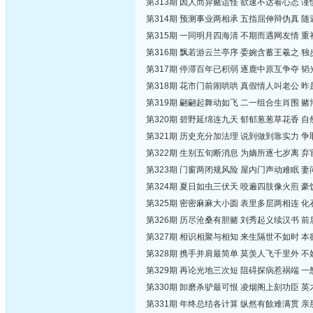
第313期 因人而异赌运怪 欲速不达看心态 
第314期 预测事业两相承 五指屈伸辩伪真 
第315期 一同明月四海清 不期而遇网友情 
第316期 飘若游云兰亭序 委婉含蓄王羲之 
第317期 停滞百年已积弱 逐鹿中原互争夺 
第318期 花市门前闹哄哄 真假情人叫老公 
第319期 翩翩起舞动如飞 二一组合生肖围 
第320期 碧野延绵连九天 郁郁葱葱草花香 
第321期 历史充分加法理 说到做到靠实力 
第322期 生别五旬断消息 为嫡所逐七岁离 
第323期 门窗两闭规风险 屋内门声动难眠
第324期 夏日如虫三伏天 咬遍四肢像火煎 
第325期 密密麻麻大小圆 表里多层两相连 
第326期 历尽沧桑有胆赌 刘秀起义续汉书 
第327期 相识相聚与相知 来生隔世不如时 
第328期 携手并肩最简单 莫羡人飞千里外 
第329期 再论光地三次短 阻碍探病惹祸端 
第330期 卸磨杀驴最可恨 凌烟阁上刻功臣 
第331期 年终总结各计算 纵然有餘难满贯 