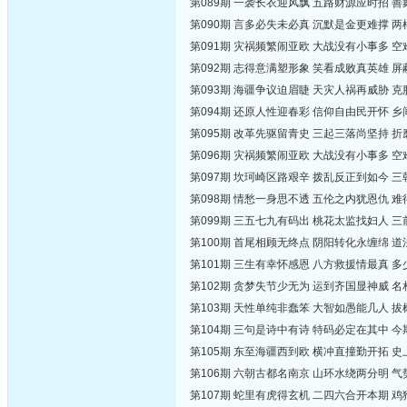
第089期 一袭长衣迎风飘 五路财源应时招 
第090期 言多必失未必真 沉默是金更难撑 
第091期 灾祸频繁闹亚欧 大战没有小事多 
第092期 志得意满塑形象 笑看成败真英雄 
第093期 海疆争议迫眉睫 天灾人祸再威胁 
第094期 还原人性迎春彩 信仰自由民开怀 
第095期 改革先驱留青史 三起三落尚坚持 
第096期 灾祸频繁闹亚欧 大战没有小事多 
第097期 坎珂崎区路艰辛 拨乱反正到如今 
第098期 情愁一身思不透 五伦之内犹恩仇 
第099期 三五七九有码出 桃花太监找妇人 
第100期 首尾相顾无终点 阴阳转化永缠绵 
第101期 三生有幸怀感恩 八方救援情最真 
第102期 贪梦失节少无为 运到齐国显神威 
第103期 天性单纯非蠢笨 大智如愚能几人 
第104期 三句是诗中有诗 特码必定在其中 
第105期 东至海疆西到欧 横冲直撞勤开拓 
第106期 六朝古都名南京 山环水绕两分明 
第107期 蛇里有虎得玄机 二四六合开本期 