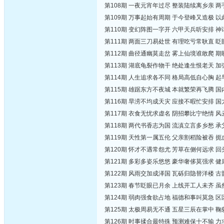
第108期 一夜元宵年过尽 整装陆续离乡亲 
第109期 万事起始有周期 于今登峰又造极 
第110期 变幻阵图一字开 六甲天兵听安排 
第111期 两面三刀易处世 有理吃亏常耿直 
第112期 曲径通幽莫走岔 雾上仙境谁敢爬 
第113期 湖底龟裂作物干 绝处逢生恨老天 
第114期 人生追求各不同 格局高低自心胸 
第115期 雄踞东方不夜城 本就繁荣再飞腾 
第116期 旱涝不均成天灾 应接不暇忙安排 
第117期 衣食无忧求虚名 阴招攀比宁绝情 
第118期 两代书香志为国 流滇立言多乡愁 
第119期 天性第一属五伦 父亲割稻险被吞 
第120期 怀才不遇常怨尤 芳草在侧何远求 
第121期 多彩多姿乐悠悠 豪华奢侈莫强求 
第122期 风雨交加成泽国 瓦砾归隐替洋楼 
第123期 春节眨眼已月余 上线开工人未齐 
第124期 弱肉强食欲占地 福德和事叫莫急 
第125期 太极周易无不通 五星三辰在掌中 
第126期 时事揉合最特殊 预测难保十不输 