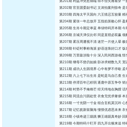
第201期 利益冲突惹祸端 得不偿失难看穿 
第202期 官至团委副书记 文涛拍案列惊奇 
第203期 四海太平天国向 六王猜忌互较量 
第204期 紧张一年总放开 五指掐算敞心怀 
第205期 生肖今期定单蓝 单绿特码开本期 
第206期 京城天津仅比邻 同是直辖必双赢 
第207期 雾压周遭视不清 迷茫一片使人晕 
第208期 针砭时事称海派 妙语连珠好口才 
第209期 万里跋涉险十分 深入民间西游魂 
第210期 继母不慈仍如娘 卧冰求鲤数九天 
第211期 成功人生因境界 心中有梦不停歇 
第212期 六上七下出生肖 是蛇是马自己查 
第213期 停滞百年已积弱 逐鹿中原互争夺 
第214期 时势不予掩锋芒 经天纬地在胸膛 
第215期 同流合污因处世 衣食无忧求奢侈 
第216期 一寸光阴一寸金 组合玄机莫沉吟 
第217期 记忆犹新留脑海 憧憬优虑思未来 
第218期 小镇奇迹三级跳 狮王雄踞真奇妙 
第219期 今期特码十盯开 四九开出猴来追 