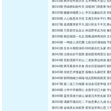
第033期 两岸合作慈济宫 五术神医大道公 
第034期 劳碌耕耘盼年关 深锁洞门雨夜寒 
第035期 嗷嗷待哺爱入心 学舌逗趣如百灵 
第036期 人心险恶本天性 互惠互利长平行 
第037期 老调重弹皆平凡 国计民生干不完 
第038期 万里碧空朵朵云 闲花野草反为珍 
第039期 精忠报国一生志 因敬成神再加持 
第040期 一鸣惊人演艺圈 七彩光环满地钱 
第041期 生肖今期双绿码 特码落在红头家 
第042期 洁身自好不面西 墓前慰母闻雷泣 
第043期 苍郁茂密不封山 二老执帚边闲谈 
第044期 两耳垂肩丰衣食 四水归堂福禄司 
第045期 传统艺术慢鉴赏 落魄出头最经常 
第046期 聪明细緻少祸端 锐志阳刚前路宽 
第047期 接二连三为海疆 各说各话惹争端 
第048期 小学中学都用心 全面学识已大龄 
第049期 盖世英雄力拔山 破釜沉舟把名扬 
第050期 满腹牢骚仅吐二 不如意事占九成 
第051期 金钱美女加权势 普世追求用心思 