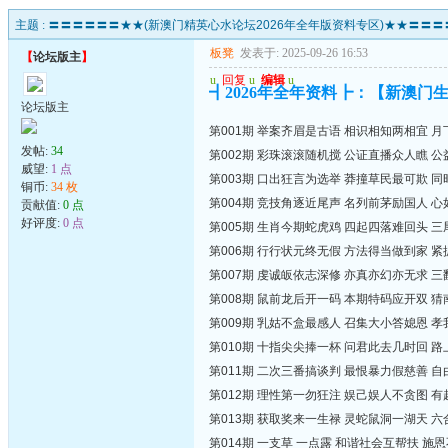
主题 :
〓〓〓〓〓〓★★(新澳门精英心水论坛2026年全年版资料专区)★★〓〓〓
板凳
发表于: 2025-09-26 16:53
【
论坛版主
】
u
回复
u
编辑
u
┫2026年全年资料┣：【新澳门生
论坛版主
第001期 举案齐眉是古语 相识相知两相宜 
发帖:
34
第002期 彩珠滚滚随机搅 公证直播众人瞧 
威望:
1 点
第003期 口出狂言为选举 莽撞草民最可欺 
铜币:
34 枚
第004期 竞技角逐近尾声 名列前茅励国人 
贡献值:
0 点
好评度:
0 点
第005期 生肖今期蛇虎鸡 四起四落难回头 
第006期 行行状元终无假 方法得当做到家 
第007期 虔诚皈依志深修 亦真亦幻亦无求 
第008期 鼠前龙后开一码 本期特码应开双 
第009期 乳姑不盒最感人 召集大小答媳恩 
第010期 十指尖尖捧一杯 问君此去几时回 
第011期 二次三番搞谈判 最恨暴力假慈善 
第012期 理性第一勿狂注 娱己娱人不贪图 
第013期 获取奖来一生禄 灵蛇鼠洞一湖天 
第014期 一支草 一点露 和谐社会互帮扶 施