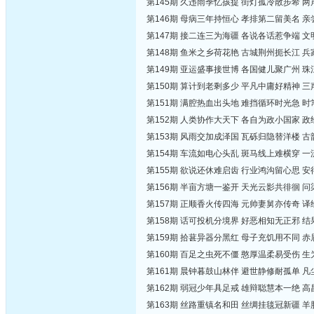
第145期 久违雨季忆孩提 街灯孤冷散步希 
第146期 母病三年持恒心 孝排第二留美名 
第147期 接二连三为海疆 各说各话惹争端 
第148期 鱼米之乡荷花艳 古城荆州扼长江 
第149期 亚运盛事接世博 各国健儿聚广州 
第150期 算计到老剩多少 平凡中庸好精神 
第151期 满腔热血出头地 难挡循环时光急 
第152期 人类协作大天下 各自为政小国家 
第153期 风雨交加成泽国 瓦砾归隐替洋楼 
第154期 车流如电心头乱 斑马线上难横穿 
第155期 欲说还休难启齿 行业鸿沟留心思 
第156期 半亩方塘一鉴开 天光云影共徘徊 
第157期 正顺香火传四海 元帅妻舅亦传奇 
第158期 话可投机分境界 好恶相知无正邪 
第159期 拾葚异器分黑红 母子充饥用不同 
第160期 百足之虫死不僵 憨厚温柔易受伤 
第161期 晨钟暮鼓山林伴 避世静修耐孤单 
第162期 弱冠少年具足戒 雄辩聪慧本一绝 
第163期 丝路重镇名和田 丝绸挂毯冠新疆 