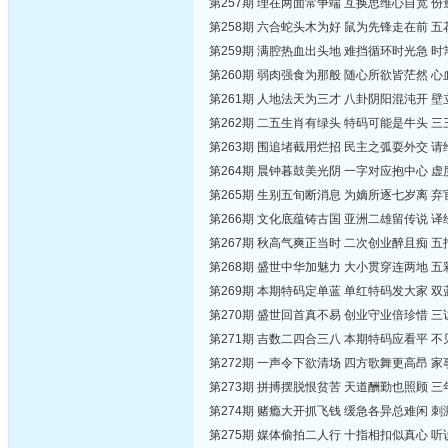
第257期 理在两面常争端 互换思维心自宽 
第258期 六合蛇头木为好 鼠为先锋走在前 
第259期 满腔热血出头地 难挡循环时光急 
第260期 弱肉强食为那般 随心所欲皆茫然 
第261期 人地法天为三才 八卦阴阳混沌开 
第262期 二五生肖有绿头 特码可能是牛头 
第263期 围追堵截用烂招 民主之弧耍外交 
第264期 晨钟暮鼓美光阴 一字对应抱中心 
第265期 生别五旬断消息 为嫡所逐七岁离 
第266期 文化底蕴铸古国 亚洲二雄留传说 
第267期 秋高气爽正当时 二次创业醉且痴 
第268期 盛世中华加魅力 大小贯穿连两地 
第269期 本期特码定单蓝 单红特码发大家 
第270期 盛世回首真不易 创业守业倍珍惜 
第271期 吉数二四合三八 本期特码应看平 
第272期 一声令下欲清场 四方歌舞更高昂 
第273期 拼搏摆脱恨贫苦 天道酬勤也照顾 
第274期 赌瘾大开抓飞钱 缓急各异总难闲 
第275期 媒体偷拍二人行 十指相扣似真心 