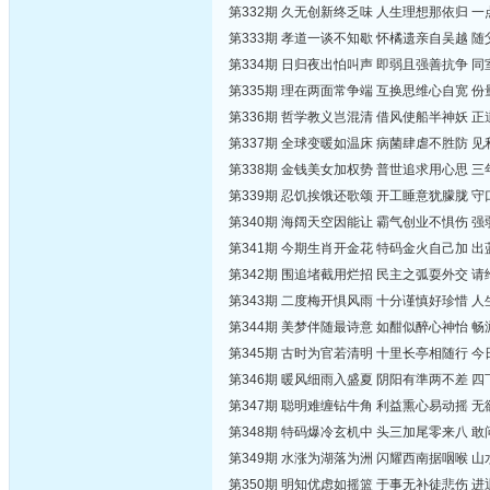
第332期 久无创新终乏味 人生理想那依归 
第333期 孝道一谈不知歇 怀橘遗亲自吴越 
第334期 日归夜出怕叫声 即弱且强善抗争 
第335期 理在两面常争端 互换思维心自宽 
第336期 哲学教义岂混清 借风使船半神妖 
第337期 全球变暖如温床 病菌肆虐不胜防 
第338期 金钱美女加权势 普世追求用心思 
第339期 忍饥挨饿还歌颂 开工睡意犹朦胧 
第340期 海阔天空因能让 霸气创业不惧伤 
第341期 今期生肖开金花 特码金火自己加 
第342期 围追堵截用烂招 民主之弧耍外交 
第343期 二度梅开惧风雨 十分谨慎好珍惜 
第344期 美梦伴随最诗意 如酣似醉心神怡 
第345期 古时为官若清明 十里长亭相随行 
第346期 暖风细雨入盛夏 阴阳有準两不差 
第347期 聪明难缠钻牛角 利益熏心易动摇 
第348期 特码爆冷玄机中 头三加尾零来八 
第349期 水涨为湖落为洲 闪耀西南据咽喉 
第350期 明知优虑如摇篮 于事无补徒悲伤 