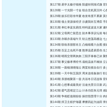
第127期 易学太极仔细推 阳盛转弱渐式微 
第128期 一寸光阴一寸金 组合玄机莫沉吟 
第129期 娱乐巨彩传华夏 收发有度不累家 
第130期 领土资源保经济 尔虞我诈互博弈 
第131期 单红单蓝实易找 特码蓝波送大家 
第132期 父母两亡留思念 刻木事亲议坛前 
第133期 亦嗔亦喜端午天 轻云悠荡高楼边 
第134期 联络亲朋那肖主 凸镜细看六合图 
第135期 百足之虫死不僵 憨厚温柔易受伤 
第136期 晴雨交替两匆匆 三阳开泰春已浓 
第137期 事父极孝博经书 扇枕温衾不糊涂 
第138期 一面镜湖绕瑞云 两桨轻摇自在行 
第139期 一天中秋五国庆 周末连续备旅行 
第140期 亲朋相聚茶一壶 共浴冬日话连珠 
第141期 心想事成最美好 沿途光景日日新 
第142期 霸气思维定江山 计杀功臣朱元璋 
第143期 争相贬值闹纷纷 操控指责理十分 
第144期 捍卫主权护海疆 摩擦四起为油田 