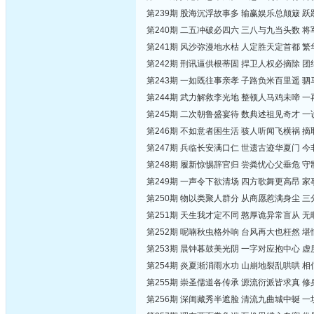
第239期 股海沉浮故事多 输赢娱乐总颠簸 
第240期 二五冲破必四六 三八与九当头数 
第241期 风沙弥漫地水枯 人定胜天定首都 
第242期 刑讯逼供根蒂固 捍卫人权必摘除 
第243期 一如既往事亲孝 子路负米百里遥 
第244期 武力解救李光地 整顿人马鸡未啼 
第245期 二次朝鲁盛宴待 数典述祖见奇才 
第246期 不如意者困生活 骇人听闻飞横祸 
第247期 兵临长安满口仁 世遗古迹华夏门 
第248期 履新惊惕辞官归 尝粪忧心父垂危 
第249期 一声令下欲清场 四方歌舞更高昂 
第250期 物以类聚人群分 从商愿惹满身尘 
第251期 天生我才定不同 憨厚诡异常盲从 
第252期 呢喃秋虫格外响 台风再大也枉然 
第253期 晨钟暮鼓美光阴 一字对应抱中心 
第254期 炎夏渐消雨水功 山崩地裂乱哄哄 
第255期 崇圣儒道各传承 源流衍派皆求真 
第256期 深闺藏秀半遮脸 清流九曲城中蜒 