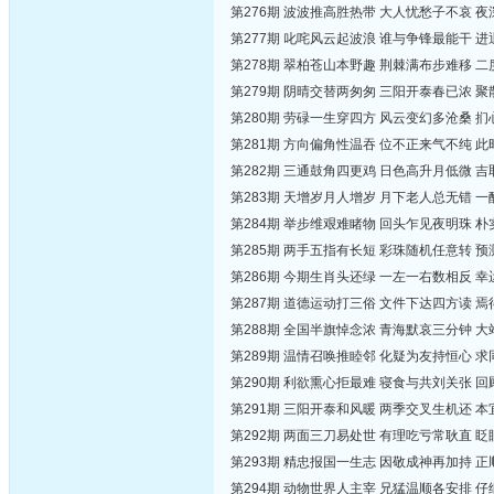
第276期 波波推高胜热带 大人忧愁子不哀 
第277期 叱咤风云起波浪 谁与争锋最能干 
第278期 翠柏苍山本野趣 荆棘满布步难移 
第279期 阴晴交替两匆匆 三阳开泰春已浓 
第280期 劳碌一生穿四方 风云变幻多沧桑 
第281期 方向偏角性温吞 位不正来气不纯 
第282期 三通鼓角四更鸡 日色高升月低微 
第283期 天增岁月人增岁 月下老人总无错 
第284期 举步维艰难睹物 回头乍见夜明珠 
第285期 两手五指有长短 彩珠随机任意转 
第286期 今期生肖头还绿 一左一右数相反 
第287期 道德运动打三俗 文件下达四方读 
第288期 全国半旗悼念浓 青海默哀三分钟 
第289期 温情召唤推睦邻 化疑为友持恒心 
第290期 利欲熏心拒最难 寝食与共刘关张 
第291期 三阳开泰和风暖 两季交叉生机还 
第292期 两面三刀易处世 有理吃亏常耿直 
第293期 精忠报国一生志 因敬成神再加持 
第294期 动物世界人主宰 兄猛温顺各安排 