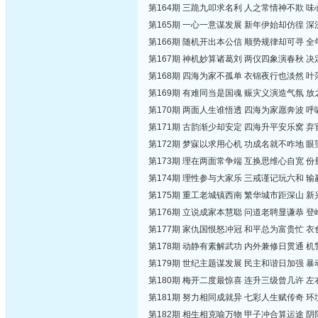
第164期 三跪九叩求名利 人之常情神不欺 
第165期 一心一意谋发展 新年伊始却仿徨 
第166期 随机开出本公信 顺势规律却可寻 
第167期 神机妙算诸葛刘 两仪四象演春秋 
第168期 四海为家不孤单 衣锦夜行也淡然 
第169期 有难同当是国魂 赈灾义演造气氛 
第170期 两面人生谁悟透 四海为家愿奔波 
第171期 古韵渐少却安定 四海升平安乐窝 
第172期 梦寐以求用心机 功成名就不咋地 
第173期 理在两面常争端 互换思维心自宽 
第174期 理性参与大家乐 三戒谨记玩六和 
第175期 重工老城镇西南 繁华城市距深山 
第176期 立说成家本慧聪 问道老聘显谦恭 
第177期 家仇国恨怒冲冠 和平总为富贵忙 
第178期 动静有素解武功 内外兼修日贯通 
第179期 世纪主题谋发展 民主和谐日加强 
第180期 梅开二度最惊喜 连升三级曾几许 
第181期 努力相同成就异 七彩人生赋传奇 
第182期 相生相克喻万物 甲子冲合算运途 