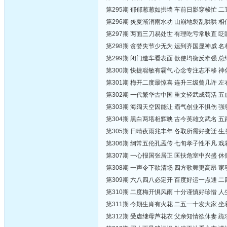
第295期 郁郁葱葱如拱墙 车前日影穿梭忙 
第296期 炎夏渐消雨水功 山崩地裂乱哄哄 
第297期 两面三刀易处世 有理吃亏常耿直 
第298期 贪婪失节少无为 运到齐国显神威 
第299期 闭门造车看表面 欲使均衡反牵强 
第300期 快捷聪敏有霸气 心念专注志不移 
第301期 梅开二度最惊喜 连升三级曾几许 
第302期 一代繁华古中国 重文轻武成苟活 
第303期 海阔天空因能让 霸气创业不惧伤 
第304期 黑白两塔相辉映 古今英雄文武名 
第305期 日晴夜雨兆丰年 各取所需好变迁 
第306期 纲常五伦孔孟传 七旬孝子性不凡 
第307期 一心报国张居正 匡扶危室中兴盛 
第308期 一声令下欲清场 四方歌舞更高昂 
第309期 六八四八必定开 百度好运一点通 
第310期 二度梅开惧风雨 十分谨慎好珍惜 
第311期 今期生肖有火花 二五一十发大家 
第312期 受虐继母芦花衣 父亲知情欲休妻 