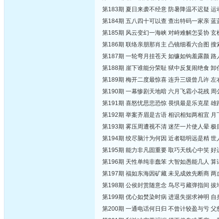
第183期 夏日来袭不经意 防暑降温不迟疑 
第184期 五八四十可以查 查出特码一家亲 
第185期 风云变幻一海峡 对峙难解怎妥协 
第186期 联络亲朋那肖主 凸镜细看六合图 
第187期 一轮弯月挂苍天 如镰如钩羞露颜 
第188期 崖下谁能分荣耻 狱中反复闹绝食 
第189期 梅开二度最惊喜 连升三级曾几许 
第190期 一幕惨剧天地暗 六月飞霜小花残 
第191期 喜怒忧思悲恐惊 畏惧最是乐克星 
第192期 举案齐眉是古语 相识相知两相宜 
第193期 雾压周遭视不清 迷茫一片使人晕 
第194期 绞尽脑汁为何因 近者聪明远是精 
第195期 能力非凡固重要 取巧天线心中笑 
第196期 天性单纯非蠢笨 大智如愚能几人 
第197期 福如东海因矿藏 未见成效先断商 
第198期 公侯封赏随意念 鸟尽弓藏弹指间 
第199期 优心如焚染时病 进退失据求神明 
第200期 一通电话何日归 不曾计较盈与亏 