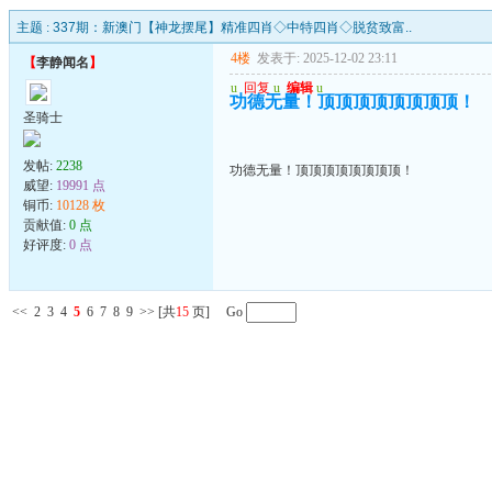
主题 :
337期：新澳门【神龙摆尾】精准四肖◇中特四肖◇脱贫致富..
4楼
发表于: 2025-12-02 23:11
【
李静闻名
】
u
回复
u
编辑
u
功德无量！顶顶顶顶顶顶顶顶！
圣骑士
发帖:
2238
功德无量！顶顶顶顶顶顶顶顶！
威望:
19991 点
铜币:
10128 枚
贡献值:
0 点
好评度:
0 点
<<
2
3
4
5
6
7
8
9
>>
[共
15
页] Go