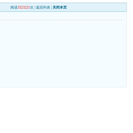
阅读
3323221
次 |
返回列表
|
关闭本页