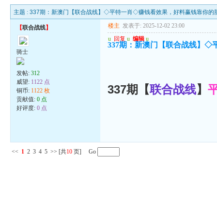
主题 :
337期：新澳门【联合战线】◇平特一肖◇赚钱看效果，好料赢钱靠你的
楼主
发表于: 2025-12-02 23:00
【
联合战线
】
u
回复
u
编辑
u
337期：新澳门【联合战线】
骑士
发帖:
312
威望:
1122 点
337期【
联合战线
】
铜币:
1122 枚
贡献值:
0 点
好评度:
0 点
<<
1
2
3
4
5
>>
[共
10
页] Go