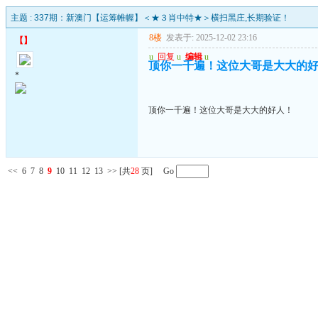
主题 :
337期：新澳门【运筹帷幄】＜★３肖中特★＞横扫黑庄,长期验证！
8楼
发表于: 2025-12-02 23:16
【
】
u
回复
u
编辑
u
顶你一千遍！这位大哥是大大的
*
顶你一千遍！这位大哥是大大的好人！
<<
6
7
8
9
10
11
12
13
>>
[共
28
页] Go