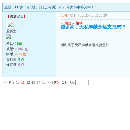
主题 :
337期：新澳门【日进有功】2025年大小中特又中！
10楼
发表于: 2025-12-02 23:20
【
深圳宝贝
】
u
回复
u
编辑
u
感谢高手无私奉献永远支持您!!!
圣骑士
发帖:
2196
感谢高手无私奉献永远支持您!!!
威望:
19682 点
铜币:
9973 枚
贡献值:
0 点
好评度:
0 点
<<
8
9
10
11
12
13
14
15
>>
[共
18
页] Go