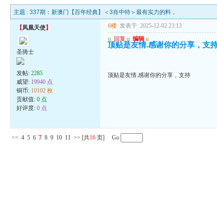
主题 :
337期：新澳门【百年经典】＜3肖中特＞最有实力的料，
6楼
发表于: 2025-12-02 23:13
【
凤凰天使
】
u
回复
u
编辑
u
顶贴是友情.感谢你的分享，支
圣骑士
发帖:
2285
顶贴是友情.感谢你的分享，支持
威望:
19940 点
铜币:
10102 枚
贡献值:
0 点
好评度:
0 点
<<
4
5
6
7
8
9
10
11
>>
[共
16
页] Go