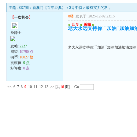
主题 :
337期：新澳门【百年经典】＜3肖中特＞最有实力的料，
8楼
发表于: 2025-12-02 23:15
【
一次机会
】
u
回复
u
编辑
u
老大永远支持你```加油``加油
圣骑士
发帖:
2227
老大永远支持你```加油``加油加油加油加油
威望:
19790 点
铜币:
10027 枚
贡献值:
0 点
好评度:
0 点
<<
6
7
8
9
10
11
12
13
>>
[共
16
页] Go