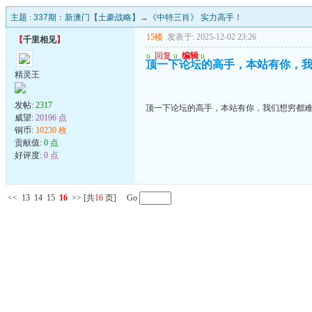
主题 :
337期：新澳门【土豪战略】→《中特三肖》 实力高手！
15楼
发表于: 2025-12-02 23:26
【
千里相见
】
u
回复
u
编辑
u
顶一下论坛的高手，本站有你，
精灵王
发帖:
2317
顶一下论坛的高手，本站有你，我们想穷都
威望:
20196 点
铜币:
10230 枚
贡献值:
0 点
好评度:
0 点
<<
13
14
15
16
>>
[共
16
页] Go