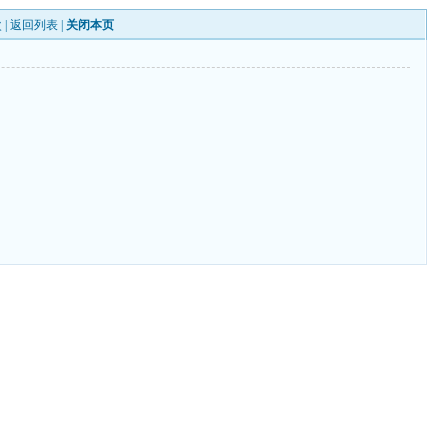
 |
返回列表
|
关闭本页