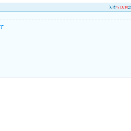
阅读
4913218
次
了