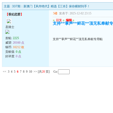
主题 :
337期：新澳门【风华绝代】精选【三肖】保你横财到手！
5楼
发表于: 2025-12-02 23:15
【
香妃恋爱
】
u
回复
u
编辑
u
支持**掌声**鲜花**顶无私奉献
圣骑士
发帖:
2225
支持**掌声**鲜花**顶无私奉献专用帖
威望:
20160 点
铜币:
10212 枚
贡献值:
0 点
好评度:
0 点
<<
3
4
5
6
7
8
9
10
>>
[共
20
页] Go