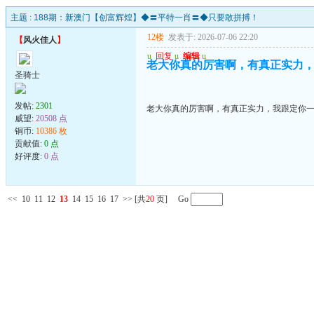
主题 :
188期：新澳门【创富辉煌】◆〓平特一肖〓◆只要敢拼搏！
12楼
发表于: 2026-07-06 22:20
【
风火佳人
】
u
回复
u
编辑
u
老大你真的厉害啊，有真正实力
圣骑士
发帖:
2301
老大你真的厉害啊，有真正实力，我跟定你
威望:
20508 点
铜币:
10386 枚
贡献值:
0 点
好评度:
0 点
<<
10
11
12
13
14
15
16
17
>>
[共
20
页] Go