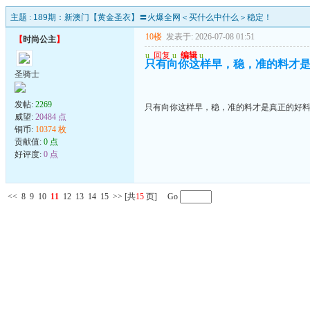
主题 :
189期：新澳门【黄金圣衣】〓火爆全网＜买什么中什么＞稳定！
10楼
发表于: 2026-07-08 01:51
【
时尚公主
】
u
回复
u
编辑
u
只有向你这样早，稳，准的料才
圣骑士
发帖:
2269
只有向你这样早，稳，准的料才是真正的好
威望:
20484 点
铜币:
10374 枚
贡献值:
0 点
好评度:
0 点
<<
8
9
10
11
12
13
14
15
>>
[共
15
页] Go