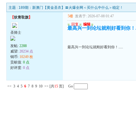
主题 :
189期：新澳门【黄金圣衣】〓火爆全网＜买什么中什么＞稳定！
5楼
发表于: 2026-07-08 01:47
【
狄青取旗
】
u
回复
u
编辑
u
最高兴一到论坛就刚好看到你！...
圣骑士
发帖:
2288
最高兴一到论坛就刚好看到你！.....
威望:
20234 点
铜币:
10249 枚
贡献值:
0 点
好评度:
0 点
<<
3
4
5
6
7
8
9
10
>>
[共
15
页] Go