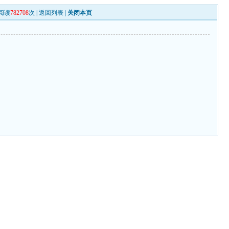
阅读
782708
次 |
返回列表
|
关闭本页