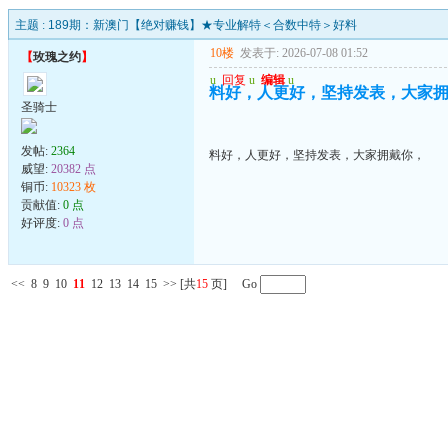
主题 :
189期：新澳门【绝对赚钱】★专业解特＜合数中特＞好料
10楼
发表于: 2026-07-08 01:52
【
玫瑰之约
】
u
回复
u
编辑
u
料好，人更好，坚持发表，大家
圣骑士
发帖:
2364
料好，人更好，坚持发表，大家拥戴你，
威望:
20382 点
铜币:
10323 枚
贡献值:
0 点
好评度:
0 点
<<
8
9
10
11
12
13
14
15
>>
[共
15
页] Go