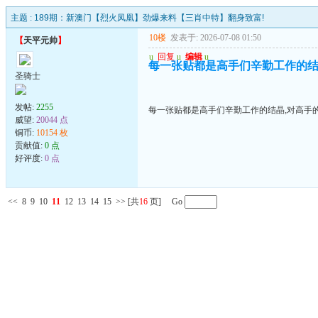
主题 :
189期：新澳门【烈火凤凰】劲爆来料【三肖中特】翻身致富!
10楼
发表于: 2026-07-08 01:50
【
天平元帅
】
u
回复
u
编辑
u
每一张贴都是高手们辛勤工作的结
圣骑士
发帖:
2255
每一张贴都是高手们辛勤工作的结晶,对高手
威望:
20044 点
铜币:
10154 枚
贡献值:
0 点
好评度:
0 点
<<
8
9
10
11
12
13
14
15
>>
[共
16
页] Go