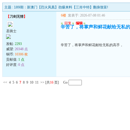
主题 :
189期：新澳门【烈火凤凰】劲爆来料【三肖中特】翻身致富!
6楼
发表于: 2026-07-08 01:46
【
刀剑无情
】
u
回复
u
编辑
u
辛苦了，将掌声和鲜花献给无私
圣骑士
发帖:
2293
辛苦了，将掌声和鲜花献给无私的高手，
威望:
20348 点
铜币:
10306 枚
贡献值:
1 点
好评度:
0 点
<<
4
5
6
7
8
9
10
11
>>
[共
16
页] Go