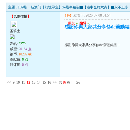
主题 :
189期：新澳门【幻境寻宝】‰最牛精装▇【稳中金牌六肖】▇永不止步
11楼
发表于: 2026-07-08 01:54
【
风雨惜情
】
u
回复
u
编辑
u
感謝伱與大家共分享伱de勞動
圣骑士
发帖:
2279
感謝伱與大家共分享伱de勞動結晶！
威望:
20154 点
铜币:
10209 枚
贡献值:
0 点
好评度:
0 点
<<
9
10
11
12
13
14
15
16
>>
[共
16
页] Go