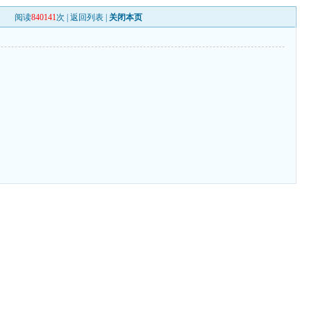
阅读
840141
次 |
返回列表
|
关闭本页