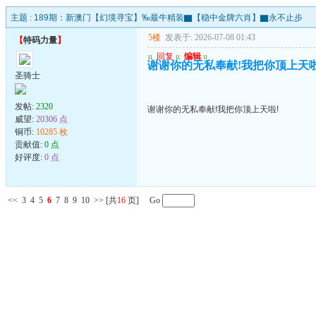
主题 :
189期：新澳门【幻境寻宝】‰最牛精装▇【稳中金牌六肖】▇永不止步
5楼
发表于: 2026-07-08 01:43
【
特码力量
】
u
回复
u
编辑
u
谢谢你的无私奉献!我把你顶上天啦
圣骑士
发帖:
2320
谢谢你的无私奉献!我把你顶上天啦!
威望:
20306 点
铜币:
10285 枚
贡献值:
0 点
好评度:
0 点
<<
3
4
5
6
7
8
9
10
>>
[共
16
页] Go