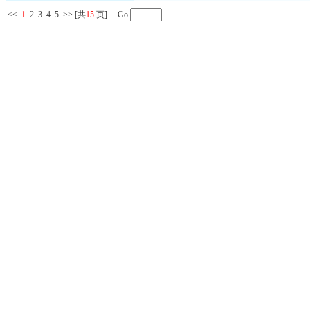
<<
1
2
3
4
5
>>
[共
15
页] Go