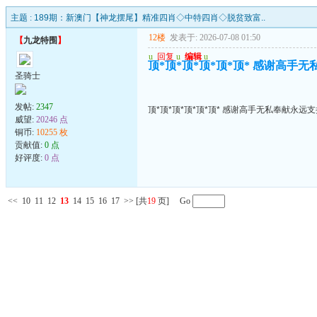
主题 :
189期：新澳门【神龙摆尾】精准四肖◇中特四肖◇脱贫致富..
12楼
发表于: 2026-07-08 01:50
【
九龙特围
】
u
回复
u
编辑
u
顶*顶*顶*顶*顶*顶* 感谢高手
圣骑士
发帖:
2347
顶*顶*顶*顶*顶*顶* 感谢高手无私奉献永远
威望:
20246 点
铜币:
10255 枚
贡献值:
0 点
好评度:
0 点
<<
10
11
12
13
14
15
16
17
>>
[共
19
页] Go