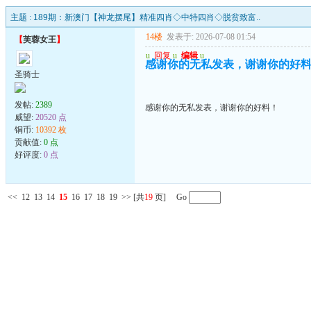
主题 :
189期：新澳门【神龙摆尾】精准四肖◇中特四肖◇脱贫致富..
14楼
发表于: 2026-07-08 01:54
【
芙蓉女王
】
u
回复
u
编辑
u
感谢你的无私发表，谢谢你的好
圣骑士
发帖:
2389
感谢你的无私发表，谢谢你的好料！
威望:
20520 点
铜币:
10392 枚
贡献值:
0 点
好评度:
0 点
<<
12
13
14
15
16
17
18
19
>>
[共
19
页] Go