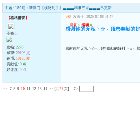
主题 :
189期：新澳门【横财到手】▃▃▃精准三肖▃▃▃己更新..
9楼
发表于: 2026-07-08 01:47
【
格格情爱
】
u
回复
u
编辑
u
感谢你的无私╰☆╮顶您奉献的
圣骑士
发帖:
2278
感谢你的无私╰☆╮顶您奉献的好料╰☆╮
威望:
20106 点
铜币:
10185 枚
贡献值:
0 点
好评度:
0 点
<<
7
8
9
10
11
12
13
14
>>
[共
21
页] Go