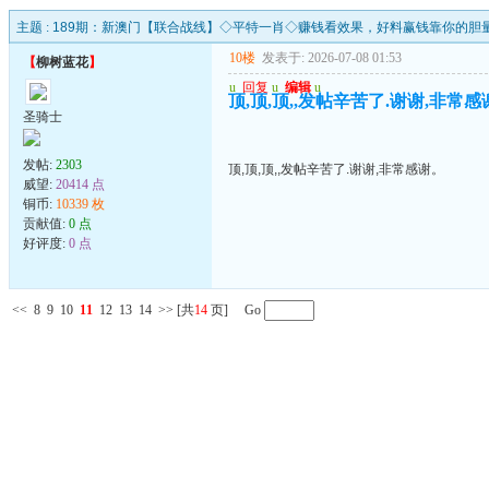
主题 :
189期：新澳门【联合战线】◇平特一肖◇赚钱看效果，好料赢钱靠你的胆
10楼
发表于: 2026-07-08 01:53
【
柳树蓝花
】
u
回复
u
编辑
u
顶,顶,顶,,发帖辛苦了.谢谢,非常感
圣骑士
发帖:
2303
顶,顶,顶,,发帖辛苦了.谢谢,非常感谢。
威望:
20414 点
铜币:
10339 枚
贡献值:
0 点
好评度:
0 点
<<
8
9
10
11
12
13
14
>>
[共
14
页] Go