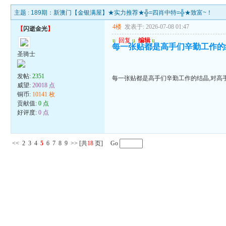
主题 :
189期：新澳门【金银满屋】★实力推荐★╬=四肖中特=╬★致富~！
4楼
发表于: 2026-07-08 01:47
【
闪逝金光
】
u
回复
u
编辑
u
每一张贴都是高手们辛勤工作的
圣骑士
发帖:
2351
每一张贴都是高手们辛勤工作的结晶,对高
威望:
20018 点
铜币:
10141 枚
贡献值:
0 点
好评度:
0 点
<<
2
3
4
5
6
7
8
9
>>
[共
18
页] Go