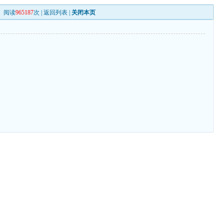
阅读
965187
次 |
返回列表
|
关闭本页