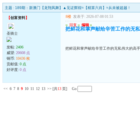
主题 :
189期：新澳门【龙翔凤舞】▲见证辉煌≈【精算六肖】≈从未被超越！
8楼
发表于: 2026-07-08 01:53
【
创富资料
】
u
回复
u
编辑
u
把鲜花和掌声献给辛苦工作的无
圣骑士
发帖:
2406
把鲜花和掌声献给辛苦工作的无私伟大的高
威望:
20608 点
铜币:
10436 枚
贡献值:
0 点
好评度:
0 点
<<
6
7
8
9
10
11
12
13
>>
[共
13
页] Go