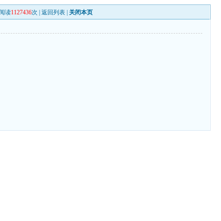
阅读
1127436
次 |
返回列表
|
关闭本页