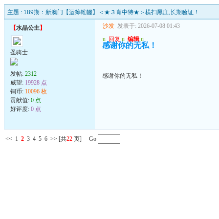
主题 :
189期：新澳门【运筹帷幄】＜★３肖中特★＞横扫黑庄,长期验证！
沙发
发表于: 2026-07-08 01:43
【
水晶公主
】
u
回复
u
编辑
u
感谢你的无私！
圣骑士
发帖:
2312
感谢你的无私！
威望:
19928 点
铜币:
10096 枚
贡献值:
0 点
好评度:
0 点
<<
1
2
3
4
5
6
>>
[共
22
页] Go