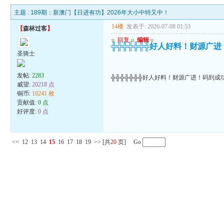
主题 :
189期：新澳门【日进有功】2026年大小中特又中！
14楼
发表于: 2026-07-08 01:53
【
森林过客
】
u
回复
u
编辑
u
╬╬╬╬╬╬╬好人好料！财源广
圣骑士
发帖:
2283
╬╬╬╬╬╬╬好人好料！财源广进！码到成
威望:
20218 点
铜币:
10241 枚
贡献值:
0 点
好评度:
0 点
<<
12
13
14
15
16
17
18
19
>>
[共
20
页] Go