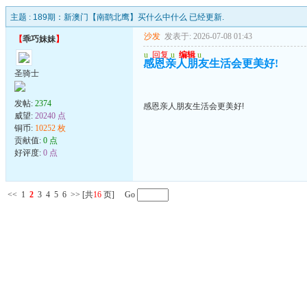
主题 :
189期：新澳门【南鹞北鹰】买什么中什么 已经更新.
沙发
发表于: 2026-07-08 01:43
【
乖巧妹妹
】
u
回复
u
编辑
u
感恩亲人朋友生活会更美好!
圣骑士
发帖:
2374
感恩亲人朋友生活会更美好!
威望:
20240 点
铜币:
10252 枚
贡献值:
0 点
好评度:
0 点
<<
1
2
3
4
5
6
>>
[共
16
页] Go