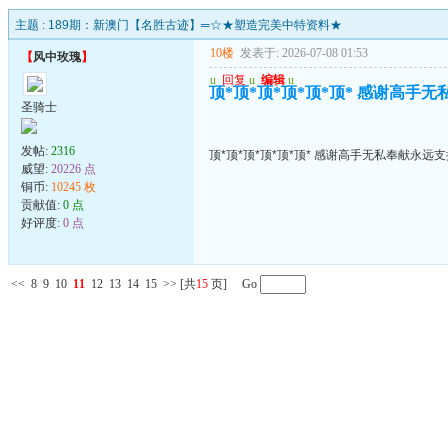
主题 :
189期：新澳门【名胜古迹】═☆★塑造完美中特资料★
10楼
发表于: 2026-07-08 01:53
【
风中玫瑰
】
u
回复
u
编辑
u
顶*顶*顶*顶*顶*顶* 感谢高手
圣骑士
发帖:
2316
顶*顶*顶*顶*顶*顶* 感谢高手无私奉献永远
威望:
20226 点
铜币:
10245 枚
贡献值:
0 点
好评度:
0 点
<<
8
9
10
11
12
13
14
15
>>
[共
15
页] Go