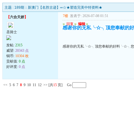
主题 :
189期：新澳门【名胜古迹】═☆★塑造完美中特资料★
7楼
发表于: 2026-07-08 01:51
【
六合天娇
】
u
回复
u
编辑
u
感谢你的无私╰☆╮顶您奉献的
圣骑士
发帖:
2315
感谢你的无私╰☆╮顶您奉献的好料╰☆╮
威望:
20343 点
铜币:
10304 枚
贡献值:
0 点
好评度:
0 点
<<
5
6
7
8
9
10
11
12
>>
[共
15
页] Go