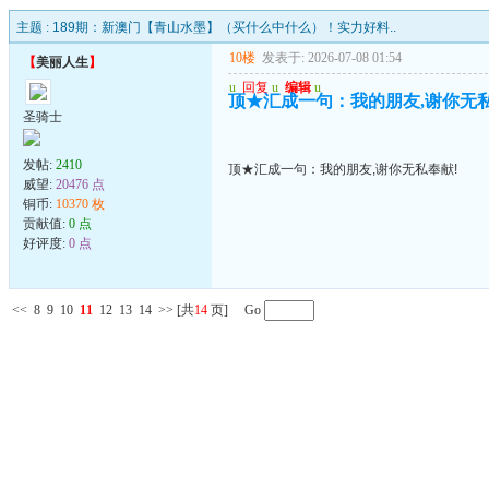
主题 :
189期：新澳门【青山水墨】（买什么中什么）！实力好料..
10楼
发表于: 2026-07-08 01:54
【
美丽人生
】
u
回复
u
编辑
u
顶★汇成一句：我的朋友,谢你无私
圣骑士
发帖:
2410
顶★汇成一句：我的朋友,谢你无私奉献!
威望:
20476 点
铜币:
10370 枚
贡献值:
0 点
好评度:
0 点
<<
8
9
10
11
12
13
14
>>
[共
14
页] Go