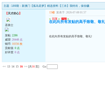
主题 :
189期：新澳门【孤岛若梦】精选资料【三肖】我特肖，保你赚.
15楼
发表于: 2026-07-08 01:57
【
天才的心
】
u
回复
u
编辑
u
在此向所有发贴的高手致敬、敬礼
圣骑士
发帖:
2286
在此向所有发贴的高手致敬、敬礼!
威望:
20448 点
铜币:
10356 枚
贡献值:
0 点
好评度:
0 点
<<
13
14
15
16
>>
[共
16
页] Go