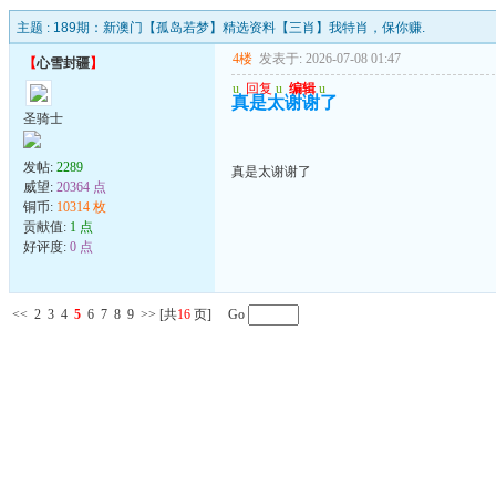
主题 :
189期：新澳门【孤岛若梦】精选资料【三肖】我特肖，保你赚.
4楼
发表于: 2026-07-08 01:47
【
心雪封疆
】
u
回复
u
编辑
u
真是太谢谢了
圣骑士
发帖:
2289
真是太谢谢了
威望:
20364 点
铜币:
10314 枚
贡献值:
1 点
好评度:
0 点
<<
2
3
4
5
6
7
8
9
>>
[共
16
页] Go