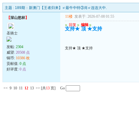
主题 :
189期：新澳门【王者归来】≌最牛中特③肖≌连连大中.
11楼
发表于: 2026-07-08 01:55
【
深山悠林
】
u
回复
u
编辑
u
支持★ 顶 ★支持
圣骑士
发帖:
2304
支持★ 顶 ★支持
威望:
20508 点
铜币:
10386 枚
贡献值:
0 点
好评度:
0 点
<<
9
10
11
12
13
>>
[共
13
页] Go