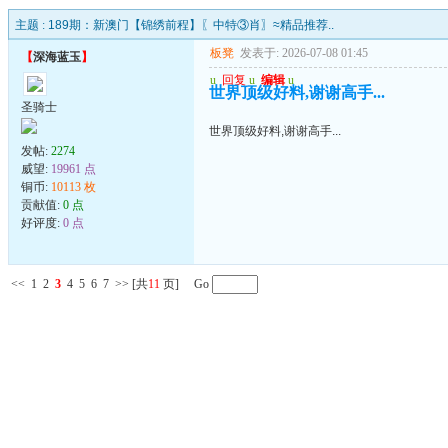
主题 :
189期：新澳门【锦绣前程】〖中特③肖〗≈精品推荐..
板凳
发表于: 2026-07-08 01:45
【
深海蓝玉
】
u
回复
u
编辑
u
世界顶级好料,谢谢高手...
圣骑士
世界顶级好料,谢谢高手...
发帖:
2274
威望:
19961 点
铜币:
10113 枚
贡献值:
0 点
好评度:
0 点
<<
1
2
3
4
5
6
7
>>
[共
11
页] Go