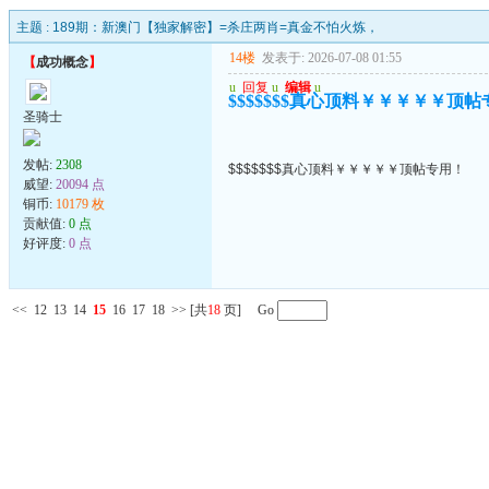
主题 :
189期：新澳门【独家解密】=杀庄两肖=真金不怕火炼，
14楼
发表于: 2026-07-08 01:55
【
成功概念
】
u
回复
u
编辑
u
$$$$$$$真心顶料￥￥￥￥￥顶
圣骑士
发帖:
2308
$$$$$$$真心顶料￥￥￥￥￥顶帖专用！
威望:
20094 点
铜币:
10179 枚
贡献值:
0 点
好评度:
0 点
<<
12
13
14
15
16
17
18
>>
[共
18
页] Go