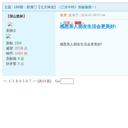
主题 :
189期：新澳门【九天神龙】《三肖中特》突破极限~！
板凳
发表于: 2026-07-08 01:44
【
深山悠林
】
u
回复
u
编辑
u
感恩亲人朋友生活会更美好!
圣骑士
发帖:
2319
感恩亲人朋友生活会更美好!
威望:
20538 点
铜币:
10401 枚
贡献值:
0 点
好评度:
0 点
<<
1
2
3
4
5
6
7
>>
[共
14
页] Go