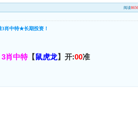
阅读
865
准3肖中特★长期投资！
】
3肖中特
【
鼠虎龙
】开:
00
准