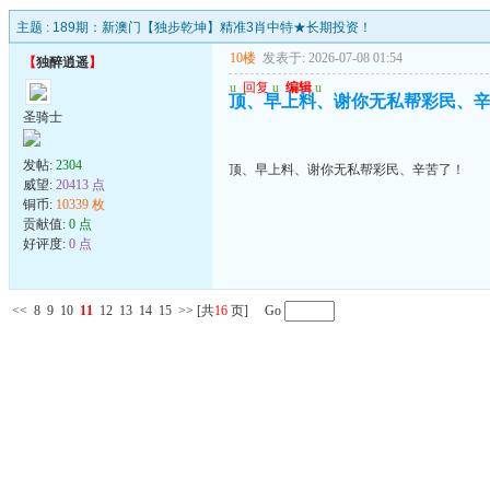
主题 :
189期：新澳门【独步乾坤】精准3肖中特★长期投资！
10楼
发表于: 2026-07-08 01:54
【
独醉逍遥
】
u
回复
u
编辑
u
顶、早上料、谢你无私帮彩民、
圣骑士
发帖:
2304
顶、早上料、谢你无私帮彩民、辛苦了！
威望:
20413 点
铜币:
10339 枚
贡献值:
0 点
好评度:
0 点
<<
8
9
10
11
12
13
14
15
>>
[共
16
页] Go