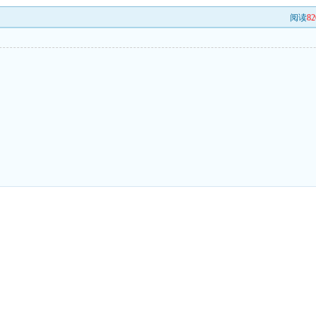
阅读
82