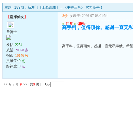
主题 :
189期：新澳门【土豪战略】→《中特三肖》 实力高手！
8楼
发表于: 2026-07-08 01:54
【
南海仙女
】
u
回复
u
编辑
u
高手料，值得顶你。感谢一直无
圣骑士
发帖:
2254
高手料，值得顶你。感谢一直无私奉献。希
威望:
20028 点
铜币:
10146 枚
贡献值:
0 点
好评度:
0 点
<<
6
7
8
9
>>
[共
9
页] Go