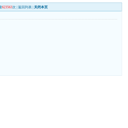
读
623563
次 |
返回列表
|
关闭本页