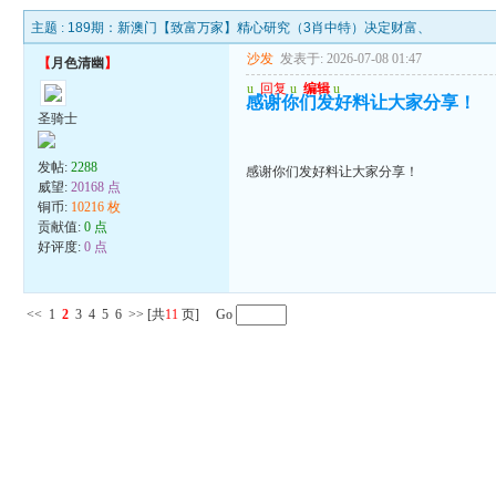
主题 :
189期：新澳门【致富万家】精心研究（3肖中特）决定财富、
沙发
发表于: 2026-07-08 01:47
【
月色清幽
】
u
回复
u
编辑
u
感谢你们发好料让大家分享！
圣骑士
发帖:
2288
感谢你们发好料让大家分享！
威望:
20168 点
铜币:
10216 枚
贡献值:
0 点
好评度:
0 点
<<
1
2
3
4
5
6
>>
[共
11
页] Go