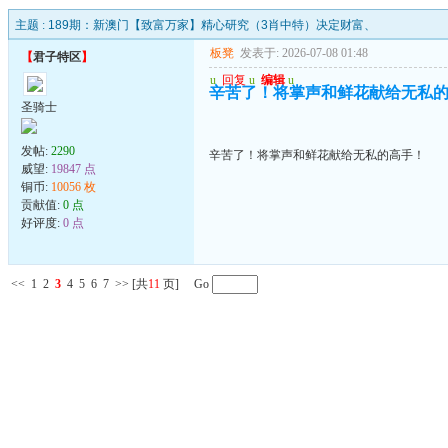
主题 :
189期：新澳门【致富万家】精心研究（3肖中特）决定财富、
板凳
发表于: 2026-07-08 01:48
【
君子特区
】
u
回复
u
编辑
u
辛苦了！将掌声和鲜花献给无私
圣骑士
发帖:
2290
辛苦了！将掌声和鲜花献给无私的高手！
威望:
19847 点
铜币:
10056 枚
贡献值:
0 点
好评度:
0 点
<<
1
2
3
4
5
6
7
>>
[共
11
页] Go