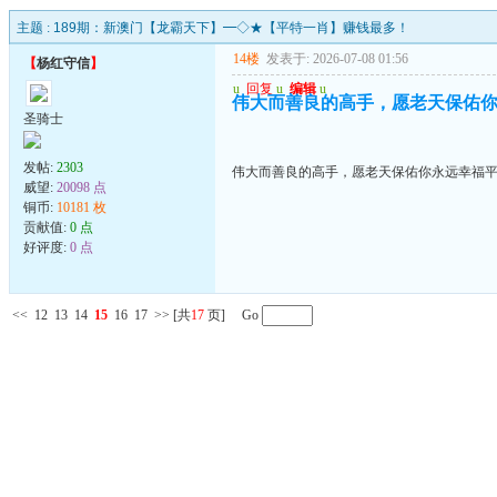
主题 :
189期：新澳门【龙霸天下】━◇★【平特一肖】赚钱最多！
14楼
发表于: 2026-07-08 01:56
【
杨红守信
】
u
回复
u
编辑
u
伟大而善良的高手，愿老天保佑
圣骑士
发帖:
2303
伟大而善良的高手，愿老天保佑你永远幸福
威望:
20098 点
铜币:
10181 枚
贡献值:
0 点
好评度:
0 点
<<
12
13
14
15
16
17
>>
[共
17
页] Go