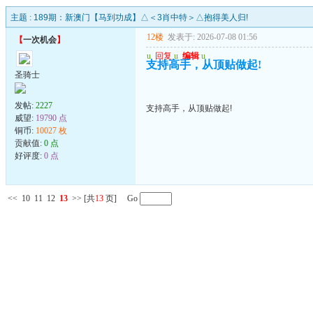
主题 :
189期：新澳门【马到功成】△＜3肖中特＞△抱得美人归!
12楼
发表于: 2026-07-08 01:56
【
一次机会
】
u
回复
u
编辑
u
支持高手，从顶贴做起!
圣骑士
发帖:
2227
支持高手，从顶贴做起!
威望:
19790 点
铜币:
10027 枚
贡献值:
0 点
好评度:
0 点
<<
10
11
12
13
>>
[共
13
页] Go