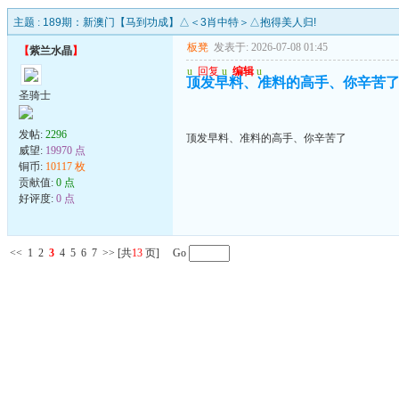
主题 :
189期：新澳门【马到功成】△＜3肖中特＞△抱得美人归!
板凳
发表于: 2026-07-08 01:45
【
紫兰水晶
】
u
回复
u
编辑
u
顶发早料、准料的高手、你辛苦
圣骑士
发帖:
2296
顶发早料、准料的高手、你辛苦了
威望:
19970 点
铜币:
10117 枚
贡献值:
0 点
好评度:
0 点
<<
1
2
3
4
5
6
7
>>
[共
13
页] Go