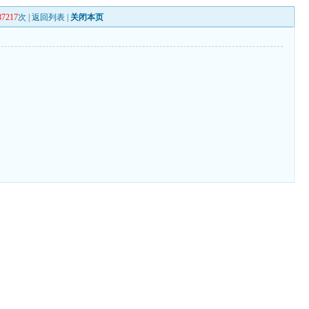
87217
次 |
返回列表
|
关闭本页