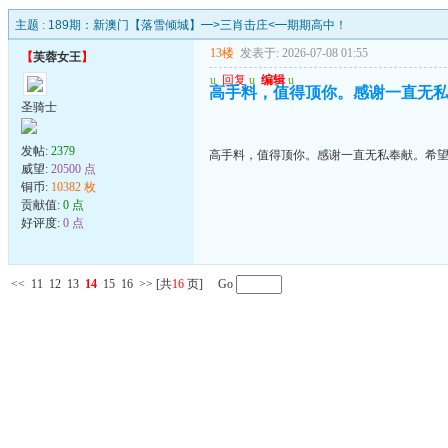
主题 :
189期：新澳门【落雪倾城】━>三肖击庄<━期期高中！
13楼
发表于: 2026-07-08 01:55
【
芙蓉女王
】
u
回复
u
编辑
u
高手料，值得顶你。感谢一直无
圣骑士
发帖:
2379
高手料，值得顶你。感谢一直无私奉献。希
威望:
20500 点
铜币:
10382 枚
贡献值:
0 点
好评度:
0 点
<<
11
12
13
14
15
16
>>
[共
16
页] Go